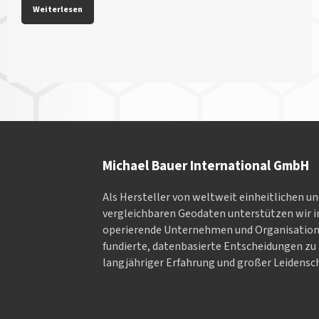
Weiterlesen
Michael Bauer International GmbH
Als Hersteller von weltweit einheitlichen u
vergleichbaren Geodaten un­ter­stüt­zen wir in
ope­rieren­de Un­ter­neh­men und Or­ga­nisa­tio
fundierte, datenbasierte Entscheidungen zu 
langjähriger Erfahrung und großer Leidensch