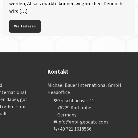
werden, Absatzmärkte können wegbrechen. Dennoch
wird […]
Weiterlesen
Kontakt
nd
Michael Bauer International GmbH
­ter­na­tional
Headoffice
nen dabei, gut
Greschbachstr. 12
treffen – mit
76229 Karlsruhe
aft.
Germany
info@mbi-geodata.com
+49 721 1618566