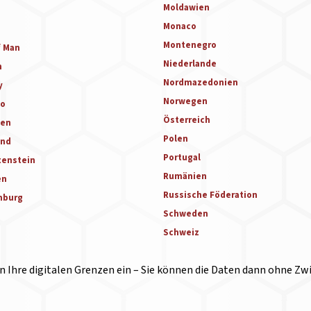
Moldawien
Monaco
d
Montenegro
f Man
Niederlande
n
Nordmazedonien
y
Norwegen
vo
Österreich
ien
Polen
and
Portugal
tenstein
Rumänien
en
Russische Föderation
mburg
Schweden
Schweiz
in Ihre digitalen Grenzen ein – Sie können die Daten dann ohne Zw