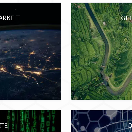
ARKEIT
GE
ATE
D