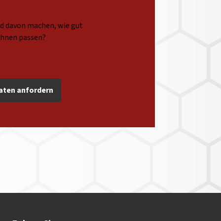
ild davon machen, wie gut
Ihnen passen?
aten anfordern