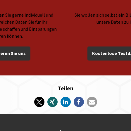
n Sie gerne individuell und
Sie wollen sich selbst ein B
elchen Daten Sie für Ihr
unsere Daten zu 
 schaffen und Einsparungen
eren können.
eren Sie uns
Kostenlose Testd
Teilen