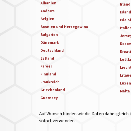
Albanien
Irland
Andorra
Islan
Belgien
Isle o
Bosnien und Herzegowina
Italie
Bulgarien
Jerse
Dänemark
Koso
Deutschland
Kroat
Estland
Lettl
Färöer
Liech
Finnland
Litau
Frankreich
Luxe
Griechenland
Malta
Guernsey
Auf Wunsch binden wir die Daten dabei gleich 
sofort verwenden.