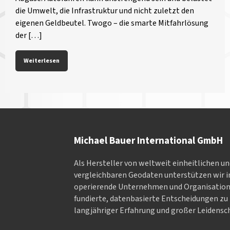
die Umwelt, die Infrastruktur und nicht zuletzt den
eigenen Geldbeutel. Twogo – die smarte Mitfahrlösung
der […]
Weiterlesen
Michael Bauer International GmbH
Als Hersteller von weltweit einheitlichen u
vergleichbaren Geodaten un­ter­stüt­zen wir in
ope­rieren­de Un­ter­neh­men und Or­ga­nisa­tio
fundierte, datenbasierte Entscheidungen zu 
langjähriger Erfahrung und großer Leidensch