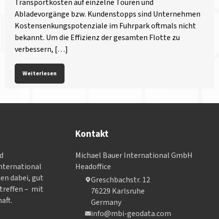
Transportkosten auf einzelne Touren und
Abladevorgänge bzw. Kundenstopps sind Unternehmen
Kostensenkungspotenziale im Fuhrpark oftmals nicht
bekannt. Um die Effizienz der gesamten Flotte zu
verbessern, […]
Weiterlesen
Kontakt
nd
Michael Bauer International GmbH
­ter­na­tional
Headoffice
nen dabei, gut
Greschbachstr. 12
treffen – mit
76229 Karlsruhe
aft.
Germany
info@mbi-geodata.com