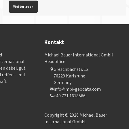
Weiterlesen
Kontakt
nd
Michael Bauer International GmbH
­ter­na­tional
Headoffice
nen dabei, gut
Greschbachstr. 12
treffen – mit
76229 Karlsruhe
aft.
Germany
info@mbi-geodata.com
+49 721 1618566
Copyright © 2026 Michael Bauer
International GmbH.