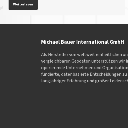
Weiterlesen
Michael Bauer International GmbH
Als Hersteller von weltweit einheitlichen u
vergleichbaren Geodaten un­ter­stüt­zen wir in
ope­rieren­de Un­ter­neh­men und Or­ga­nisa­tio
fundierte, datenbasierte Entscheidungen zu 
langjähriger Erfahrung und großer Leidensch