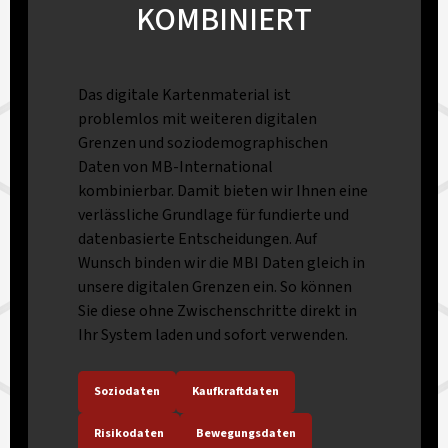
KOMBINIERT
Das digitale Kartenmaterial ist
problemlos mit weiteren digitalen
Grenzen und soziodemographischen
Daten von MB-International
kombinierbar. Damit bieten wir Ihnen eine
verlässliche Grundlage für fundierte und
datenbasierte Entscheidungen. Auf
Wunsch binden wir die MBI Daten gleich in
unsere digitalen Grenzen ein. So können
Sie diese ohne Zwischenschritte direkt in
Ihr System laden und sofort verwenden.
Soziodaten
Kaufkraftdaten
Risikodaten
Bewegungsdaten