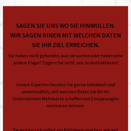
SAGEN SIE UNS WO SIE HINWOLLEN.
WIR SAGEN IHNEN MIT WELCHEN DATEN
SIE IHR ZIEL ERREICHEN.
Sie haben nicht gefunden, was sie suchen oder haben eine
andere Frage? Zögern Sie nicht, uns zu kontaktieren!
Unsere Experten beraten Sie gerne individuell und
unverbindlich, mit welchen Daten Sie für Ihr
Unternehmen Mehrwerte schaffen und Einsparungen
realisieren können.
Sie wollen sich selbst ein Bild davon machen, wie gut