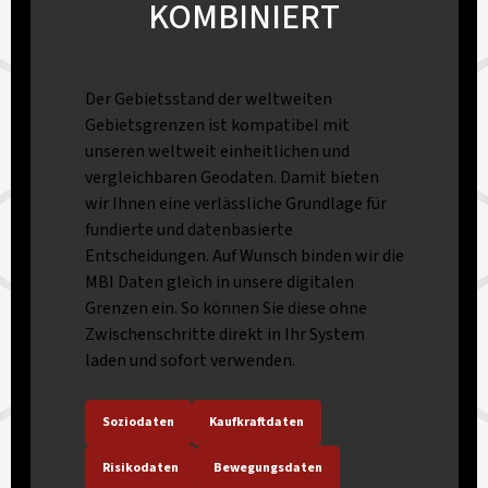
KOMBINIERT
Der Gebietsstand der weltweiten
Gebietsgrenzen ist kompatibel mit
unseren weltweit einheitlichen und
vergleichbaren Geodaten. Damit bieten
wir Ihnen eine verlässliche Grundlage für
fundierte und datenbasierte
Entscheidungen. Auf Wunsch binden wir die
MBI Daten gleich in unsere digitalen
Grenzen ein. So können Sie diese ohne
Zwischenschritte direkt in Ihr System
laden und sofort verwenden.
Soziodaten
Kaufkraftdaten
Risikodaten
Bewegungsdaten