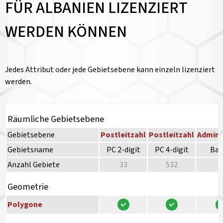
FÜR ALBANIEN LIZENZIERT
WERDEN KÖNNEN
Jedes Attribut oder jede Gebietsebene kann einzeln lizenziert
werden.
Räumliche Gebietsebene
Gebietsebene
Postleitzahl
Postleitzahl
Admini
Gebietsname
PC 2-digit
PC 4-digit
Bas
Anzahl Gebiete
33
532
6
Geometrie
Polygone