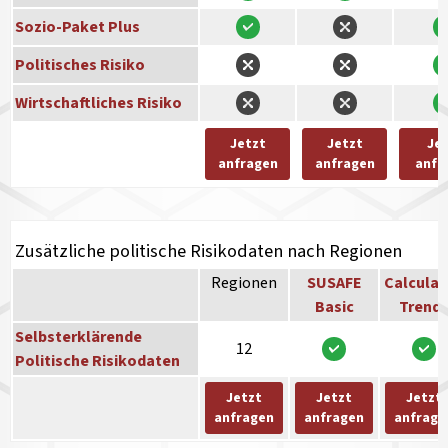
Sozio-Paket Plus
Politisches Risiko
Wirtschaftliches Risiko
Jetzt
Jetzt
Je
anfragen
anfragen
anfr
Zusätzliche politische Risikodaten nach Regionen
Regionen
SUSAFE
Calculat
Basic
Trend
Selbsterklärende
12
Politische Risikodaten
Jetzt
Jetzt
Jetzt
anfragen
anfragen
anfrage