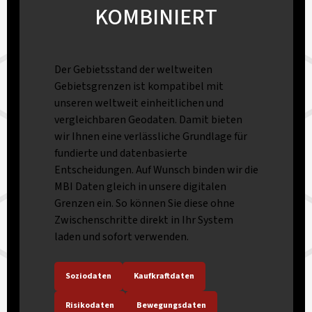
KOMBINIERT
Der Gebietsstand der weltweiten
Gebietsgrenzen ist kompatibel mit
unseren weltweit einheitlichen und
vergleichbaren Geodaten. Damit bieten
wir Ihnen eine verlässliche Grundlage für
fundierte und datenbasierte
Entscheidungen. Auf Wunsch binden wir die
MBI Daten gleich in unsere digitalen
Grenzen ein. So können Sie diese ohne
Zwischenschritte direkt in Ihr System
laden und sofort verwenden.
Soziodaten
Kaufkraftdaten
Risikodaten
Bewegungsdaten