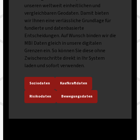
unseren weltweit einheitlichen und
vergleichbaren Geodaten. Damit bieten
wir Ihnen eine verlässliche Grundlage für
fundierte und datenbasierte
Entscheidungen. Auf Wunsch binden wir die
MBI Daten gleich in unsere digitalen
Grenzen ein. So können Sie diese ohne
Zwischenschritte direkt in Ihr System
laden und sofort verwenden.
Soziodaten
Kaufkraftdaten
Risikodaten
Bewegungsdaten