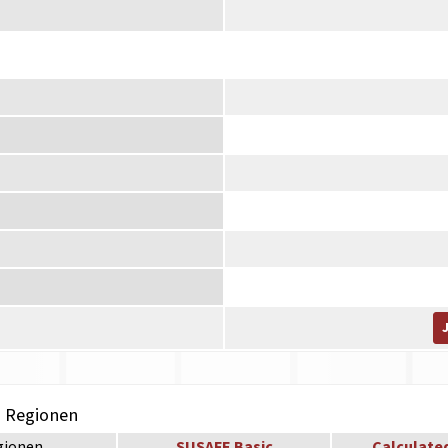
h Regionen
gionen
SUSAFE Basic
Calculate