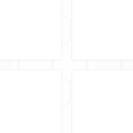
ATE
D