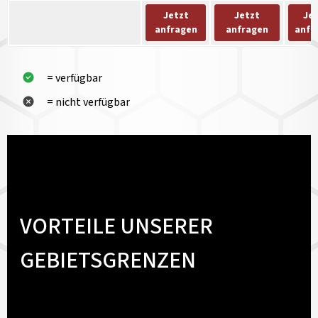
Jetzt
Jetzt
Je
anfragen
anfragen
anfr
= verfügbar
= nicht verfügbar
VORTEILE UNSERER
GEBIETSGRENZEN