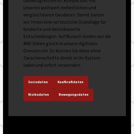
Gebietsgrenzen ist kompatibel mit
unseren weltweit einheitlichen und
vergleichbaren Geodaten. Damit bieten
wir Ihnen eine verlässliche Grundlage für
fundierte und datenbasierte
Entscheidungen. Auf Wunsch binden wir die
MBI Daten gleich in unsere digitalen
Grenzen ein. So können Sie diese ohne
Zwischenschritte direkt in Ihr System
laden und sofort verwenden.
Soziodaten
Kaufkraftdaten
Risikodaten
Bewegungsdaten