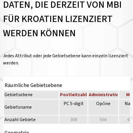
DATEN, DIE DERZEIT VON MBI
FÜR KROATIEN LIZENZIERT
WERDEN KÖNNEN
Jedes Attribut oder jede Gebietsebene kann einzeln lizenziert
werden.
Räumliche Gebietsebene
Gebietsebene
Postleitzahl
Administrativ
Mi
PC 5-digit
Općine
Nas
Gebietsname
Anzahl Gebiete
308
556
67
Geometrie