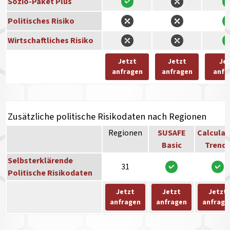
Sozio-Paket Plus
Politisches Risiko
Wirtschaftliches Risiko
Jetzt
Jetzt
Je
anfragen
anfragen
anfr
Zusätzliche politische Risikodaten nach Regionen
Regionen
SUSAFE
Calculat
Basic
Trend
Selbsterklärende
31
Politische Risikodaten
Jetzt
Jetzt
Jetzt
anfragen
anfragen
anfrage