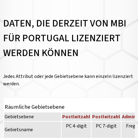
DATEN, DIE DERZEIT VON MBI
FÜR PORTUGAL LIZENZIERT
WERDEN KÖNNEN
Jedes Attribut oder jede Gebietsebene kann einzeln lizenziert
werden.
Räumliche Gebietsebene
Gebietsebene
Postleitzahl
Postleitzahl
Admini
PC 4-digit
PC 7-digit
Fregu
Gebietsname