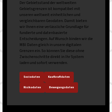
Der Gebietsstand der weltweiten
Gebietsgrenzen ist kompatibel mit
unseren weltweit einheitlichen und
vergleichbaren Geodaten. Damit bieten
wir Ihnen eine verlässliche Grundlage für
fundierte und datenbasierte
Entscheidungen. Auf Wunsch binden wir die
MBI Daten gleich in unsere digitalen
Grenzen ein. So können Sie diese ohne
Zwischenschritte direkt in Ihr System
laden und sofort verwenden.
Soziodaten
Kaufkraftdaten
Risikodaten
Bewegungsdaten