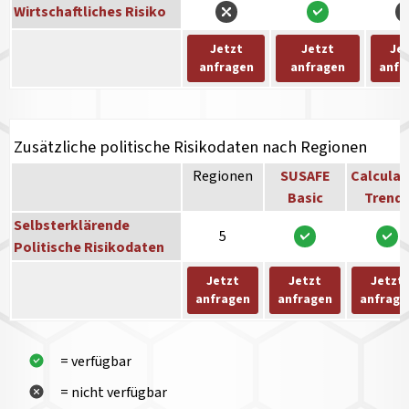
Wirtschaftliches Risiko
Jetzt
Jetzt
Je
anfragen
anfragen
anfr
Zusätzliche politische Risikodaten nach Regionen
Regionen
SUSAFE
Calculat
Basic
Trend
Selbsterklärende
5
Politische Risikodaten
Jetzt
Jetzt
Jetzt
anfragen
anfragen
anfrage
= verfügbar
= nicht verfügbar