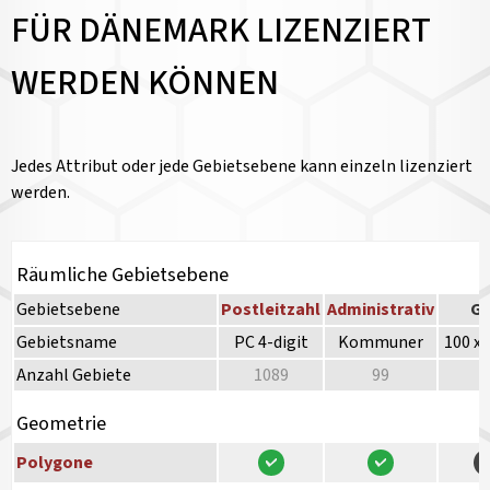
FÜR DÄNEMARK LIZENZIERT
WERDEN KÖNNEN
Jedes Attribut oder jede Gebietsebene kann einzeln lizenziert
werden.
Räumliche Gebietsebene
Gebietsebene
Postleitzahl
Administrativ
Gr
Gebietsname
PC 4-digit
Kommuner
100 x
Anzahl Gebiete
1089
99
Geometrie
Polygone