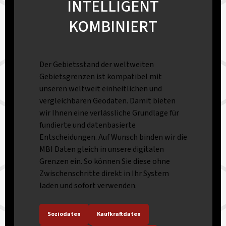
INTELLIGENT
KOMBINIERT
Der Gebietsstand der weltweiten
Gebietsgrenzen ist kompatibel mit
unseren weltweit einheitlichen und
vergleichbaren Geodaten. Damit bieten
wir Ihnen eine verlässliche Grundlage für
fundierte und datenbasierte
Entscheidungen. Auf Wunsch binden wir die
MBI Daten gleich in unsere digitalen
Grenzen ein. So können Sie diese ohne
Zwischenschritte direkt in Ihr System
laden und sofort verwenden.
Soziodaten
Kaufkraftdaten