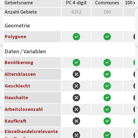
Gebietsname
PC 4-digit
Communes
100 x
Anzahl Gebiete
4252
100
Geometrie
Polygone
Daten / Variablen
Bevölkerung
Altersklassen
Geschlecht
Haushalte
Arbeitslosenzahl
Kaufkraft
Einzelhandelsrelevante