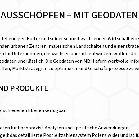
 AUSSCHÖPFEN – MIT GEODATEN
er lebendigen Kultur und seiner schnell wachsenden Wirtschaft ein
erenden urbanen Zentren, malerischen Landschaften und einer stra
cen für Unternehmen, die wachsen und sich entwickeln wollen. Um
 Geodaten unerlässlich. Die Geodaten von MBI liefern wertvolle I
effen, Marktstrategien zu optimieren und Geschäftsprozesse zu v
ND PRODUKTE
verschiedenen Ebenen verfügbar:
 Daten für hochpräzise Analysen und spezifische Anwendungen.
egelt das detaillierte Postleitzahlensystem Polens wider und ist 