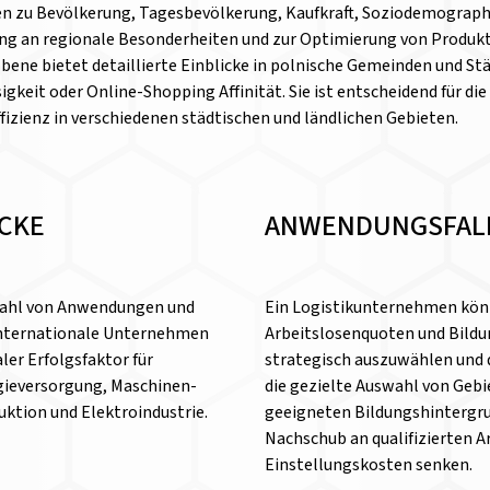
aten zu Bevölkerung, Tagesbevölkerung, Kaufkraft, Soziodemograph
g an regionale Besonderheiten und zur Optimierung von Produkt
ene bietet detaillierte Einblicke in polnische Gemeinden und Stä
keit oder Online-Shopping Affinität. Sie ist entscheidend für di
fizienz in verschiedenen städtischen und ländlichen Gebieten.
ICKE
ANWENDUNGSFAL
lzahl von Anwendungen und
Ein Logistikunternehmen kön
 internationale Unternehmen
Arbeitslosenquoten und Bild
aler Erfolgsfaktor für
strategisch auszuwählen und 
rgieversorgung, Maschinen-
die gezielte Auswahl von Gebi
ktion und Elektroindustrie.
geeigneten Bildungshintergr
Nachschub an qualifizierten Ar
Einstellungskosten senken.