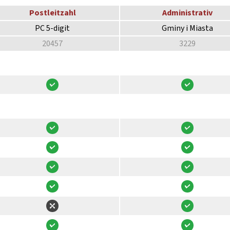
Postleitzahl
Administrativ
PC 5-digit
Gminy i Miasta
20457
3229