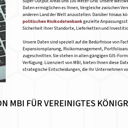
Super Output Areas und 100 Meter Grid. Unsere weltwe
Daten ermöglichen es Ihnen, Vergleiche zwischen Ver
anderen Land der Welt anzustellen.
Darüber hinaus kön
politischen Risikodatenbank
gezielte Anpassungsst
Sicherheit Ihrer Standorte, Lieferketten und Investit
Unsere Daten sind speziell auf die Bedürfnisse von Fa
Expansionsplanung, Risikomanagement, Portfolioanal
zugeschnitten. Sie stehen in allen gängigen GIS-Form
Verfügung. Lizenziert von MBI, bieten Ihnen diese Date
strategische Entscheidungen, die Ihr Unternehmen v
ON MBI FÜR VEREINIGTES KÖNIG