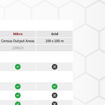
Mikro
Grid
Census Output Areas
100 x 100 m
239023