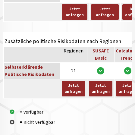
Jetzt
Jetzt
Je
anfragen
anfragen
anfr
Zusätzliche politische Risikodaten nach Regionen
Regionen
SUSAFE
Calculat
Basic
Trend
Selbsterklärende
21
Politische Risikodaten
Jetzt
Jetzt
Jetzt
anfragen
anfragen
anfrage
= verfügbar
= nicht verfügbar