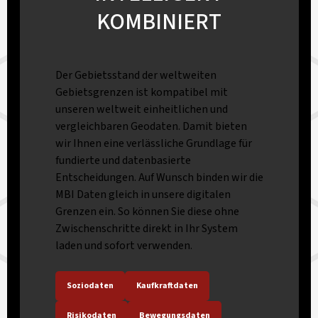
KOMBINIERT
Der Gebietsstand der weltweiten
Gebietsgrenzen ist kompatibel mit
unseren weltweit einheitlichen und
vergleichbaren Geodaten. Damit bieten
wir Ihnen eine verlässliche Grundlage für
fundierte und datenbasierte
Entscheidungen. Auf Wunsch binden wir die
MBI Daten gleich in unsere digitalen
Grenzen ein. So können Sie diese ohne
Zwischenschritte direkt in Ihr System
laden und sofort verwenden.
Soziodaten
Kaufkraftdaten
Risikodaten
Bewegungsdaten