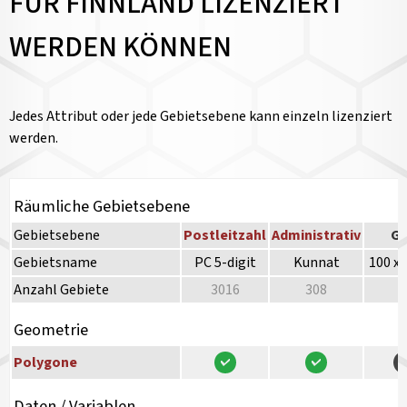
FÜR FINNLAND LIZENZIERT
WERDEN KÖNNEN
Jedes Attribut oder jede Gebietsebene kann einzeln lizenziert
werden.
Räumliche Gebietsebene
Gebietsebene
Postleitzahl
Administrativ
Gr
Gebietsname
PC 5-digit
Kunnat
100 x
Anzahl Gebiete
3016
308
Geometrie
Polygone
Daten / Variablen