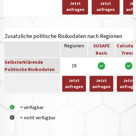
Jetzt
Jetzt
Je
anfragen
anfragen
anfr
Zusätzliche politische Risikodaten nach Regionen
Regionen
SUSAFE
Calculat
Basic
Trend
Selbsterklärende
19
Politische Risikodaten
Jetzt
Jetzt
Jetzt
anfragen
anfragen
anfrage
= verfügbar
= nicht verfügbar