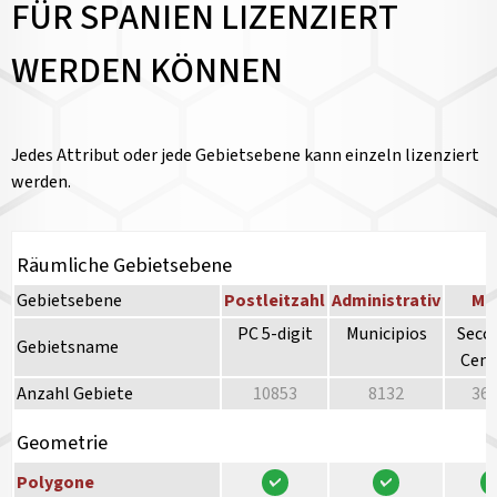
FÜR SPANIEN LIZENZIERT
WERDEN KÖNNEN
Jedes Attribut oder jede Gebietsebene kann einzeln lizenziert
werden.
Räumliche Gebietsebene
Gebietsebene
Postleitzahl
Administrativ
Mi
PC 5-digit
Municipios
Secc
Gebietsname
Cens
Anzahl Gebiete
10853
8132
36
Geometrie
Polygone