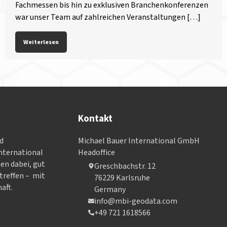
Fachmessen bis hin zu exklusiven Branchenkonferenzen
war unser Team auf zahlreichen Veranstaltungen […]
Weiterlesen
Kontakt
nd
Michael Bauer International GmbH
­ter­na­tional
Headoffice
nen dabei, gut
Greschbachstr. 12
treffen – mit
76229 Karlsruhe
aft.
Germany
info@mbi-geodata.com
+49 721 1618566