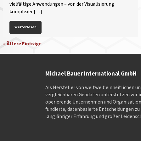
vielfältige Anwendungen – von der Visualisierung
komplexer […]
Weiterlesen
« Ältere Einträge
Michael Bauer International GmbH
Als Hersteller von weltweit einheitlichen u
vergleichbaren Geodaten un­ter­stüt­zen wir in
ope­rieren­de Un­ter­neh­men und Or­ga­nisa­tio
fundierte, datenbasierte Entscheidungen zu 
langjähriger Erfahrung und großer Leidensch