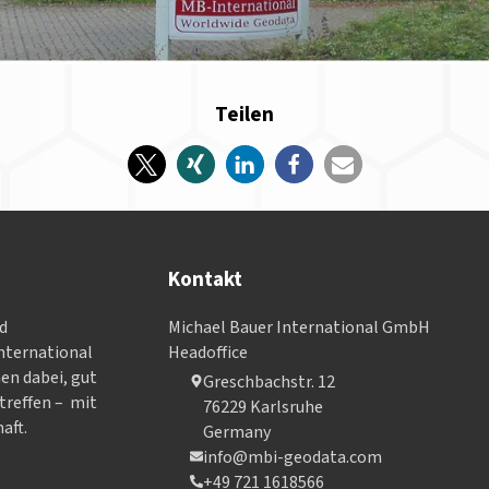
Teilen
Kontakt
nd
Michael Bauer International GmbH
­ter­na­tional
Headoffice
nen dabei, gut
Greschbachstr. 12
treffen – mit
76229 Karlsruhe
aft.
Germany
info@mbi-geodata.com
+49 721 1618566