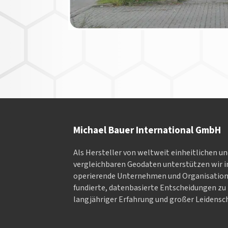
Michael Bauer International GmbH
Als Hersteller von weltweit einheitlichen u
vergleichbaren Geodaten un­ter­stüt­zen wir in
ope­rieren­de Un­ter­neh­men und Or­ga­nisa­tio
fundierte, datenbasierte Entscheidungen zu 
langjähriger Erfahrung und großer Leidensch