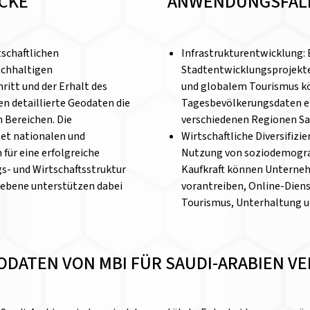
ICKE
ANWENDUNGSFAL
tschaftlichen
Infrastrukturentwicklung:
achhaltigen
Stadtentwicklungsprojekten
ritt und der Erhalt des
und globalem Tourismus k
en detaillierte Geodaten die
Tagesbevölkerungsdaten ei
n Bereichen. Die
verschiedenen Regionen Sa
etet nationalen und
Wirtschaftliche Diversifizi
ür eine erfolgreiche
Nutzung von soziodemogra
s- und Wirtschaftsstruktur
Kaufkraft können Unternehm
ebene unterstützen dabei
vorantreiben, Online-Diens
Tourismus, Unterhaltung u
EODATEN VON MBI FÜR SAUDI-ARABIEN 