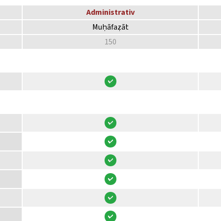
Administrativ
Muḥāfaẓāt
150