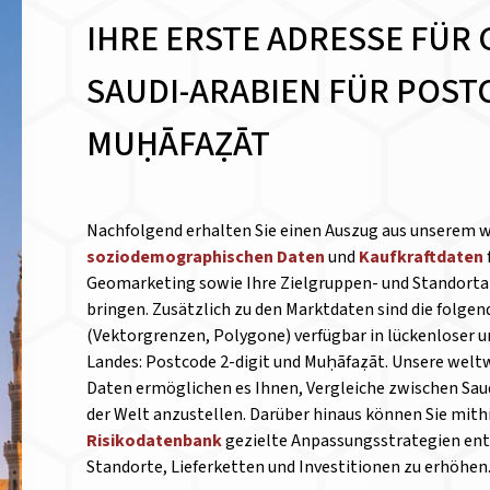
IHRE ERSTE ADRESSE FÜR 
SAUDI-ARABIEN FÜR POSTC
MUḤĀFAẒĀT
Nachfolgend erhalten Sie einen Auszug aus unserem 
soziodemographischen Daten
und
Kaufkraftdaten
Geomarketing sowie Ihre Zielgruppen- und Standortan
bringen. Zusätzlich zu den Marktdaten sind die folge
(Vektorgrenzen, Polygone) verfügbar in lückenloser 
Landes: Postcode 2-digit und Muḥāfaẓāt. Unsere weltw
Daten ermöglichen es Ihnen, Vergleiche zwischen Sau
der Welt anzustellen.
Darüber hinaus können Sie mithi
Risikodatenbank
gezielte Anpassungsstrategien entw
Standorte, Lieferketten und Investitionen zu erhöhen