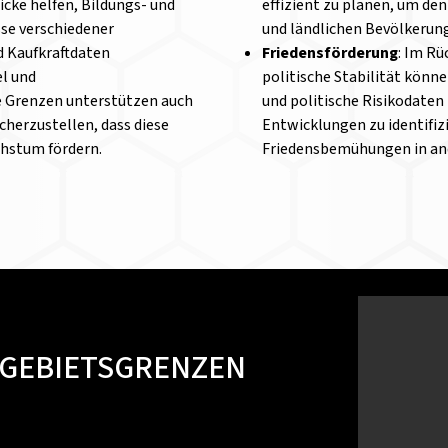
icke helfen, Bildungs- und
effizient zu planen, um de
sse verschiedener
und ländlichen Bevölkerun
 Kaufkraftdaten
Friedensförderung
: Im Rü
el und
politische Stabilität könn
e Grenzen unterstützen auch
und politische Risikodaten
cherzustellen, dass diese
Entwicklungen zu identifiz
chstum fördern.
Friedensbemühungen in an
 GEBIETSGRENZEN