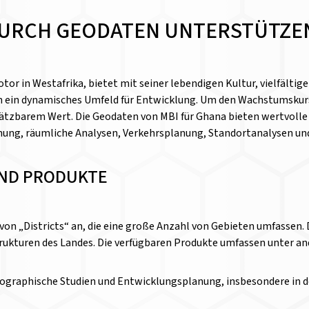
URCH GEODATEN UNTERSTÜTZE
otor in Westafrika, bietet mit seiner lebendigen Kultur, vielfält
n ein dynamisches Umfeld für Entwicklung. Um den Wachstumskur
tzbarem Wert. Die Geodaten von MBI für Ghana bieten wertvolle Ei
nung, räumliche Analysen, Verkehrsplanung, Standortanalysen u
ND PRODUKTE
on „Districts“ an, die eine große Anzahl von Gebieten umfassen. D
kturen des Landes. Die verfügbaren Produkte umfassen unter a
ographische Studien und Entwicklungsplanung, insbesondere in d