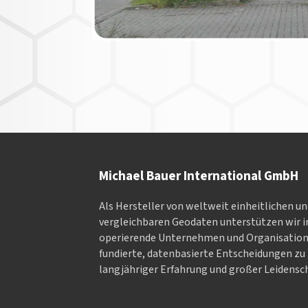
Michael Bauer International GmbH
Als Hersteller von weltweit einheitlichen u
vergleichbaren Geodaten un­ter­stüt­zen wir in
ope­rieren­de Un­ter­neh­men und Or­ga­nisa­tio
fundierte, datenbasierte Entscheidungen zu 
langjähriger Erfahrung und großer Leidensch