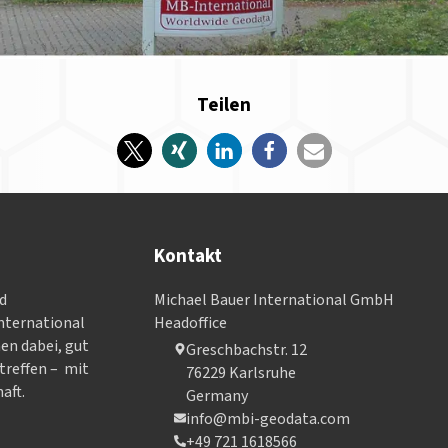
Teilen
Kontakt
nd
Michael Bauer International GmbH
­ter­na­tional
Headoffice
nen dabei, gut
Greschbachstr. 12
treffen – mit
76229 Karlsruhe
aft.
Germany
info@mbi-geodata.com
+49 721 1618566