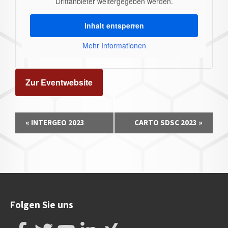
Drittanbieter weitergegeben werden.
Inhalt entsperren
Mehr Informationen
Zur Eventwebsite
Veranstaltung-
«
INTERGEO 2023
CARTO SDSC 2023
»
Navigation
Folgen Sie uns