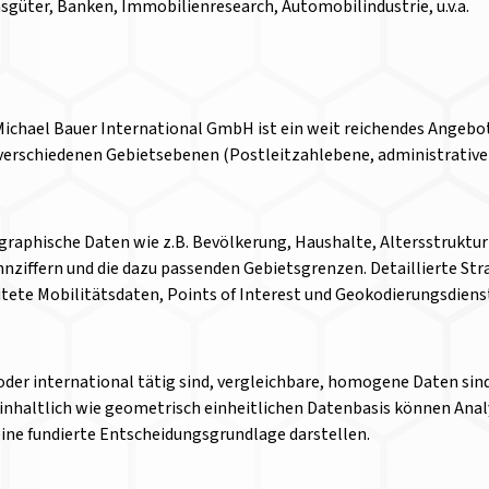
sgüter, Banken, Immobilienresearch, Automobilindustrie, u.v.a.
chael Bauer International GmbH ist ein weit reichendes Angebot
verschiedenen Gebietsebenen (Postleitzahlebene, administrative
raphische Daten wie z.B. Bevölkerung, Haushalte, Altersstruktur
nziffern und die dazu passenden Gebietsgrenzen. Detaillierte St
itete Mobilitätsdaten, Points of Interest und Geokodierungsdiens
der international tätig sind, vergleichbare, homogene Daten sind
 inhaltlich wie geometrisch einheitlichen Datenbasis können Ana
eine fundierte Entscheidungsgrundlage darstellen.