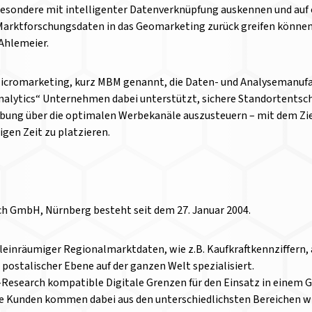
sbesondere mit intelligenter Datenverknüpfung auskennen und auf 
Marktforschungsdaten in das Geomarketing zurück greifen können
Ahlemeier.
Micromarketing, kurz MBM genannt, die Daten- und Analysemanufa
nalytics“ Unternehmen dabei unterstützt, sichere Standortentsch
ung über die optimalen Werbekanäle auszusteuern – mit dem Ziel
igen Zeit zu platzieren.
ch GmbH, Nürnberg besteht seit dem 27. Januar 2004.
 kleinräumiger Regionalmarktdaten, wie z.B. Kaufkraftkennziffern, 
ostalischer Ebene auf der ganzen Welt spezialisiert.
Research kompatible Digitale Grenzen für den Einsatz in einem G
ie Kunden kommen dabei aus den unterschiedlichsten Bereichen w