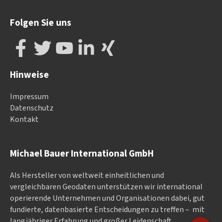
Folgen Sie uns
Hinweise
Impressum
Datenschutz
Kontakt
Michael Bauer International GmbH
Als Hersteller von weltweit einheitlichen und
vergleichbaren Geodaten un­ter­stüt­zen wir in­ter­na­tional
ope­rieren­de Un­ter­neh­men und Or­ga­nisa­tionen dabei, gut
fundierte, datenbasierte Entscheidungen zu treffen – mit
langjähriger Erfahrung und großer Leidenschaft.