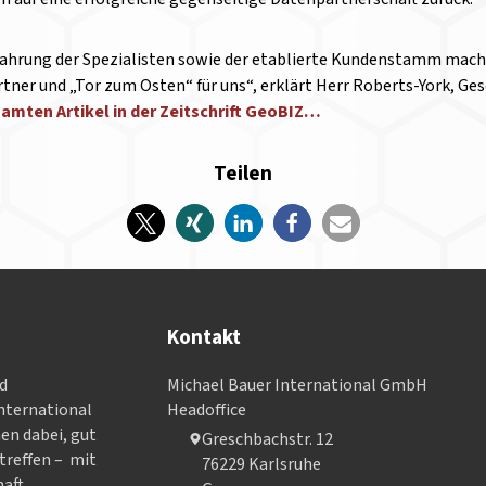
fahrung der Spezialisten sowie der etablierte Kundenstamm mac
er und „Tor zum Osten“ für uns“, erklärt Herr Roberts-York, Ges
amten Artikel in der Zeitschrift GeoBIZ…
Teilen
Kontakt
nd
Michael Bauer International GmbH
­ter­na­tional
Headoffice
nen dabei, gut
Greschbachstr. 12
treffen – mit
76229 Karlsruhe
aft.