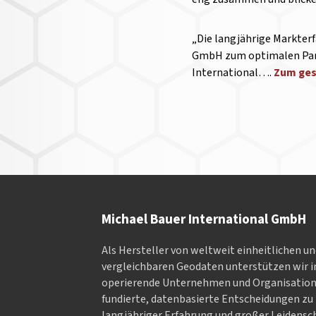
„Die langjährige Markter
GmbH zum optimalen Partn
International….
Zum ges
Michael Bauer International GmbH
Als Hersteller von weltweit einheitlichen u
vergleichbaren Geodaten un­ter­stüt­zen wir in
ope­rieren­de Un­ter­neh­men und Or­ga­nisa­tio
fundierte, datenbasierte Entscheidungen zu 
langjähriger Erfahrung und großer Leidensch