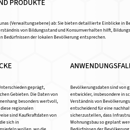
ND PRODUKTE
nas (Verwaltungsebene) ab: Sie bieten detaillierte Einblicke in 
erständnis von Bildungsstand und Konsumverhalten hilft, Bildung
en Bedürfnissen der lokalen Bevölkerung entsprechen.
ICKE
ANWENDUNGSFAL
 Unterschieden geprägt,
Bevölkerungsdaten sind von g
chen Gebieten. Die Daten von
entwickler, insbesondere in s
menhang besonders wertvoll,
Verständnis von Bevölkerungs
 diese regionalen
entscheidend für eine nachhal
weise sind Kaufkraftdaten von
sicherzustellen, dass Infrast
ie sich in
Wohnungsbau so geplant werde
siedeln wollen, wo die
Bedürfnissen der Bevölkerung