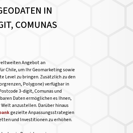
GEODATEN IN
GIT, COMUNAS
weltweiten Angebot an
für Chile, um Ihr Geomarketing sowie
e Level zu bringen. Zusätzlich zu den
orgrenzen, Polygone) verfügbar in
 Postcode 3-digit, Comunas und
chbaren Daten ermöglichen es Ihnen,
 Welt anzustellen.
Darüber hinaus
nbank
gezielte Anpassungsstrategien
ketten und Investitionen zu erhöhen.