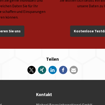
n Sie gerne individuell und
Sie wollen sich selbst ein B
elchen Daten Sie für Ihr
unsere Daten zu 
 schaffen und Einsparungen
eren können.
eren Sie uns
Kostenlose Testd
Teilen
Kontakt