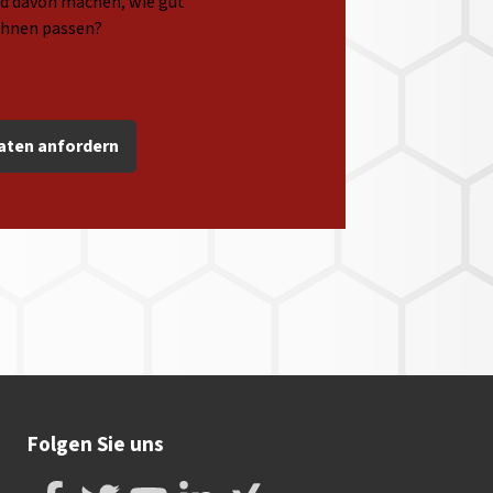
ild davon machen, wie gut
Ihnen passen?
aten anfordern
Folgen Sie uns