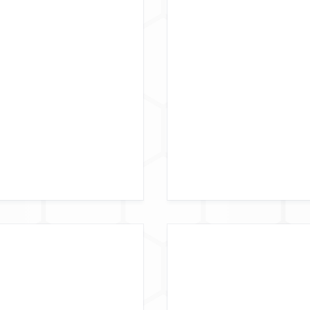
ARKEIT
GE
ATE
D