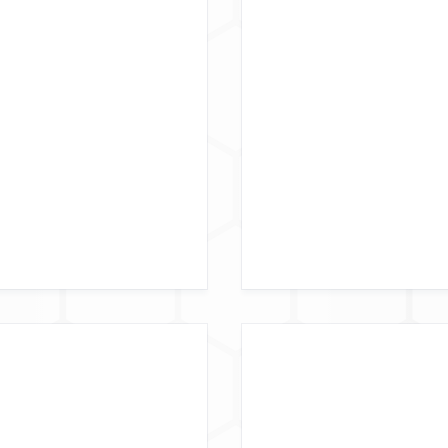
ARKEIT
GE
ATE
D