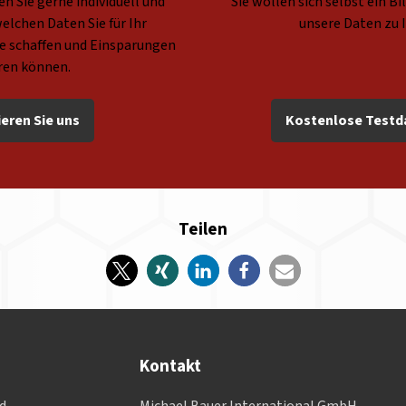
n Sie gerne individuell und
Sie wollen sich selbst ein B
elchen Daten Sie für Ihr
unsere Daten zu 
 schaffen und Einsparungen
eren können.
eren Sie uns
Kostenlose Testd
Teilen
Kontakt