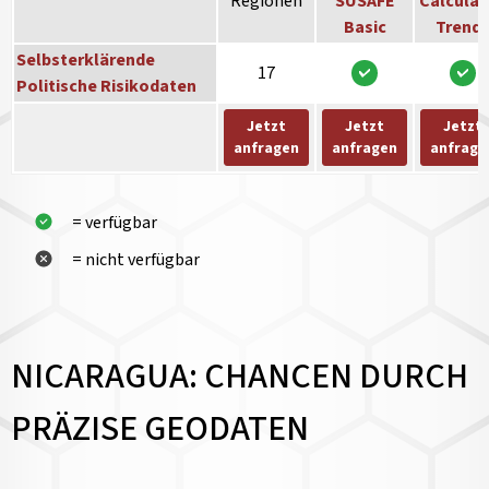
Regionen
SUSAFE
Calculat
Basic
Trend
Selbsterklärende
17
Politische Risikodaten
Jetzt
Jetzt
Jetzt
anfragen
anfragen
anfrage
= verfügbar
= nicht verfügbar
NICARAGUA: CHANCEN DURCH
PRÄZISE GEODATEN