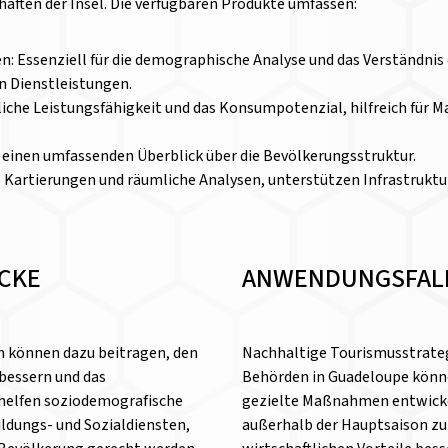
aften der Insel. Die verfügbaren Produkte umfassen:
: Essenziell für die demographische Analyse und das Verständnis
n Dienstleistungen.
ftliche Leistungsfähigkeit und das Konsumpotenzial, hilfreich für
inen umfassenden Überblick über die Bevölkerungsstruktur.
se Kartierungen und räumliche Analysen, unterstützen Infrastrukt
ICKE
ANWENDUNGSFAL
n können dazu beitragen, den
Nachhaltige Tourismusstrateg
bessern und das
Behörden in Guadeloupe könn
 helfen soziodemografische
gezielte Maßnahmen entwick
ildungs- und Sozialdiensten,
außerhalb der Hauptsaison zu 