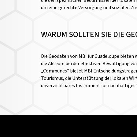
die den spezifischen Bedürfnissen der lokale
um eine gerechte Versorgung und sozialen Z
WARUM SOLLTEN SIE DIE G
Die Geodaten von MBI für Guadeloupe bieten wi
die Akteure bei der effektiven Bewältigung v
„Communes“ bietet MBI Entscheidungsträgern d
Tourismus, die Unterstützung der lokalen Wirt
unverzichtbares Instrument für nachhaltige