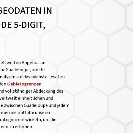
GEODATEN IN
E 5-DIGIT,
weltweiten Angebot an
für Guadeloupe, um Ihr
alysen auf das nächste Level zu
nden
Gebietsgrenzen
und vollständiger Abdeckung des
weltweit einheitlichen und
che zwischen Guadeloupe und jedem
nen Sie mithilfe unserer
rategien entwickeln, um die
ionen zu erhöhen.