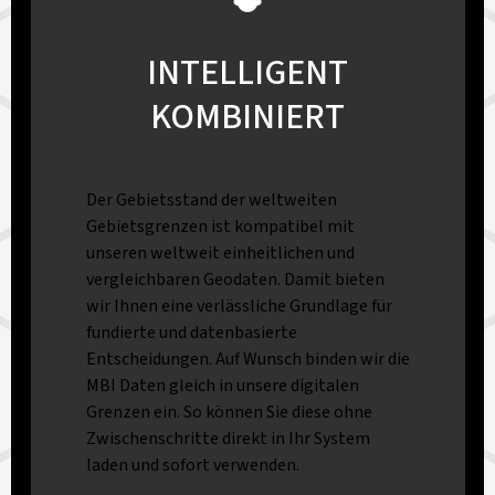
INTELLIGENT
KOMBINIERT
Der Gebietsstand der weltweiten
Gebietsgrenzen ist kompatibel mit
unseren weltweit einheitlichen und
vergleichbaren Geodaten. Damit bieten
wir Ihnen eine verlässliche Grundlage für
fundierte und datenbasierte
Entscheidungen. Auf Wunsch binden wir die
MBI Daten gleich in unsere digitalen
Grenzen ein. So können Sie diese ohne
Zwischenschritte direkt in Ihr System
laden und sofort verwenden.