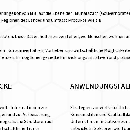
enangebot von MBI auf die Ebene der „Muḥāfaẓāt“ (Gouvernorate).
 Regionen des Landes und umfasst Produkte wie z.B:
aten: Diese Daten helfen zu verstehen, wo Menschen wohnen und 
ke in Konsumverhalten, Vorlieben und wirtschaftliche Möglichkeit
enzen: Ermöglichen gezielte Entwicklungsinitiativen und präzise
ICKE
ANWENDUNGSFAL
tvolle Informationen zur
Strategien zur wirtschaftliche
gen und zur Verbesserung
Konsumstilen und Kaufkraftd
emografische Strukturen auf
Unternehmen Initiativen zur D
tschaftliche Trends
entwickeln. Sektoren wie Tou