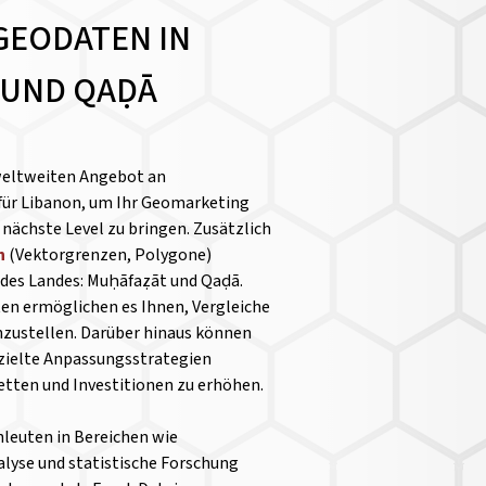
GEODATEN IN
 UND QAḌĀ
weltweiten Angebot an
für Libanon, um Ihr Geomarketing
nächste Level zu bringen. Zusätzlich
n
(Vektorgrenzen, Polygone)
 des Landes: Muḥāfaẓāt und Qaḍā.
ten ermöglichen es Ihnen, Vergleiche
zustellen.
Darüber hinaus können
ielte Anpassungsstrategien
ketten und Investitionen zu erhöhen.
chleuten in Bereichen wie
yse und statistische Forschung