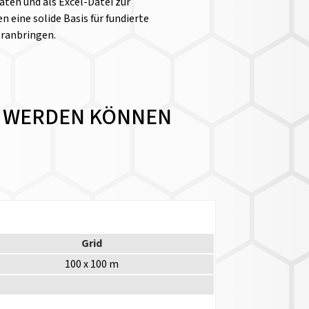
aten und als Excel-Datei zur
n eine solide Basis für fundierte
oranbringen.
RT WERDEN KÖNNEN
Grid
100 x 100 m