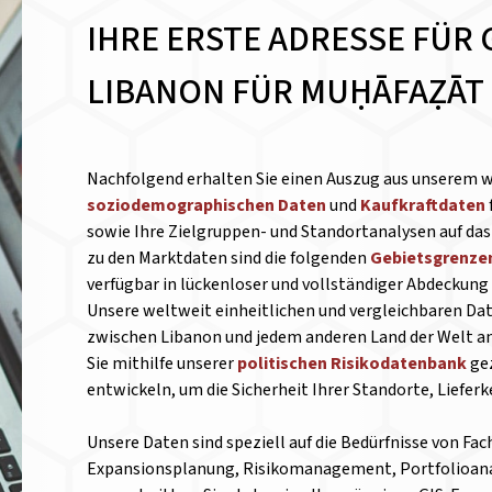
IHRE ERSTE ADRESSE FÜR 
LIBANON FÜR MUḤĀFAẒĀT
Nachfolgend erhalten Sie einen Auszug aus unserem 
soziodemographischen Daten
und
Kaufkraftdaten
sowie Ihre Zielgruppen- und Standortanalysen auf das 
zu den Marktdaten sind die folgenden
Gebietsgrenze
verfügbar in lückenloser und vollständiger Abdeckung
Unsere weltweit einheitlichen und vergleichbaren Da
zwischen Libanon und jedem anderen Land der Welt an
Sie mithilfe unserer
politischen Risikodatenbank
gez
entwickeln, um die Sicherheit Ihrer Standorte, Liefer
Unsere Daten sind speziell auf die Bedürfnisse von Fa
Expansionsplanung, Risikomanagement, Portfolioanal