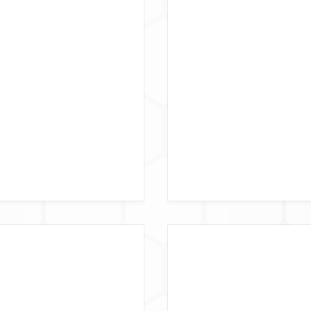
ARKEIT
GE
ATE
D