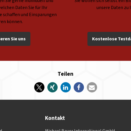
n Sie gerne individuell und
Sie wollen sich selbst ein B
elchen Daten Sie für Ihr
unsere Daten zu 
 schaffen und Einsparungen
eren können.
eren Sie uns
Kostenlose Testd
Teilen
Kontakt