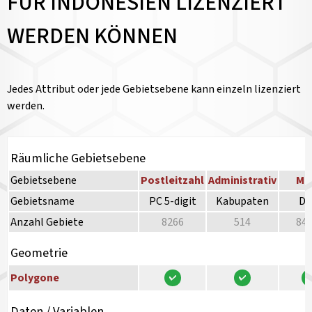
FÜR INDONESIEN LIZENZIERT
WERDEN KÖNNEN
Jedes Attribut oder jede Gebietsebene kann einzeln lizenziert
werden.
Räumliche Gebietsebene
Gebietsebene
Postleitzahl
Administrativ
Mi
Gebietsname
PC 5-digit
Kabupaten
De
Anzahl Gebiete
8266
514
84
Geometrie
Polygone
Daten / Variablen