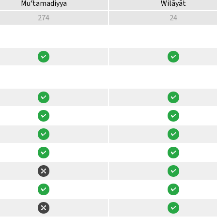
Muʿtamadiyya
Wilāyāt
274
24