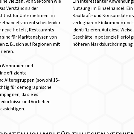
eine Vielzahl von Sektoren wie
Ein interessanter Anwendungsf
Das Verständnis der
Nutzung im Einzelhandel. Ein
cht ist für Unternehmen im
Kaufkraft- und Konsumdaten 
zelhandel von entscheidender
verfügbaren Einkommen und s
r neue Hotels, Restaurants
identifizieren. Auf diese Weis
n sind für Marktanalysen von
Geschäfte in potenziell erfol
z. B., sich auf Regionen mit
höheren Marktdurchdringung u
rieren.
on Wohnraum und
ne effiziente
nd Altersgruppen (sowohl 15-
ichtig für demographische
mpagnen, da sie es
edürfnisse und Vorlieben
cksichtigen.