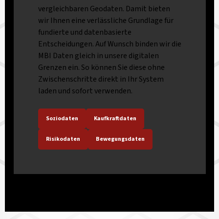
vergleichbaren Geodaten. Damit bieten
wir Ihnen eine verlässliche Grundlage für
fundierte und datenbasierte
Entscheidungen. Auf Wunsch binden wir die
MBI Daten gleich in unsere digitalen
Grenzen ein. So können Sie diese ohne
Zwischenschritte direkt in Ihr System
laden und sofort verwenden.
Soziodaten
Kaufkraftdaten
Risikodaten
Bewegungsdaten