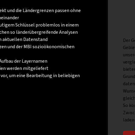
rrekt und die Ländergrenzen passen ohne
neinander
utigem Schlüssel problemlos in einem
chen so länderübergreifende Analysen
n aktuellen Datenstand
Der G
nzen und der MBI sozioökonomischen
Gebie
unser
 Aufbau der Layernamen
vergl
ien werden mitgeliefert
biete
 vor, um eine Bearbeitung in beliebigen
Grund
daten
Wunsc
gleic
So kö
Zwisc
laden