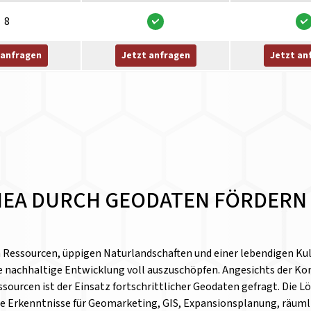
8
 anfragen
Jetzt anfragen
Jetzt an
NEA DURCH GEODATEN FÖRDERN
 Ressourcen, üppigen Naturlandschaften und einer lebendigen Kult
e nachhaltige Entwicklung voll auszuschöpfen. Angesichts der Ko
urcen ist der Einsatz fortschrittlicher Geodaten gefragt. Die Lö
ge Erkenntnisse für Geomarketing, GIS, Expansionsplanung, räuml