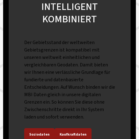
INTELLIGENT
KOMBINIERT
Der Gebietsstand der weltweiten
Gebietsgrenzen ist kompatibel mit
unseren weltweit einheitlichen und
vergleichbaren Geodaten. Damit bieten
wir Ihnen eine verlässliche Grundlage für
fundierte und datenbasierte
Entscheidungen. Auf Wunsch binden wir die
MBI Daten gleich in unsere digitalen
Grenzen ein. So können Sie diese ohne
Zwischenschritte direkt in Ihr System
laden und sofort verwenden.
Soziodaten
Kaufkraftdaten