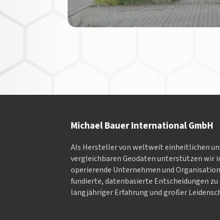
Michael Bauer International GmbH
Als Hersteller von weltweit einheitlichen u
vergleichbaren Geodaten un­ter­stüt­zen wir in
ope­rieren­de Un­ter­neh­men und Or­ga­nisa­tio
fundierte, datenbasierte Entscheidungen zu 
langjähriger Erfahrung und großer Leidensch