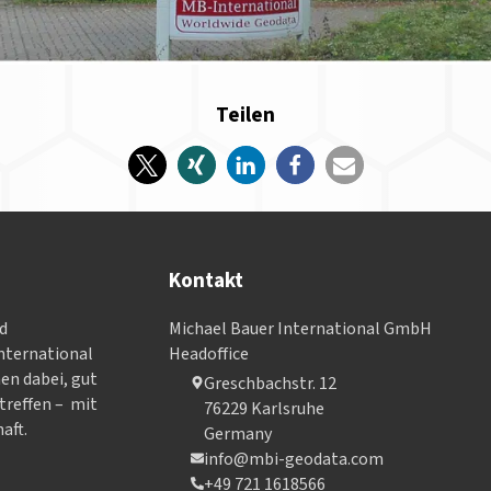
Teilen
Kontakt
nd
Michael Bauer International GmbH
­ter­na­tional
Headoffice
nen dabei, gut
Greschbachstr. 12
treffen – mit
76229 Karlsruhe
aft.
Germany
info@mbi-geodata.com
+49 721 1618566