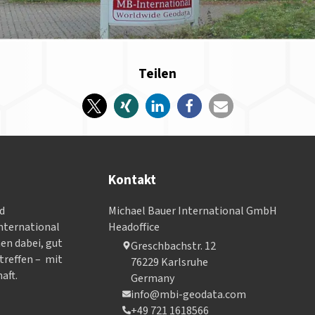
Teilen
Kontakt
nd
Michael Bauer International GmbH
­ter­na­tional
Headoffice
nen dabei, gut
Greschbachstr. 12
treffen – mit
76229 Karlsruhe
aft.
Germany
info@mbi-geodata.com
+49 721 1618566