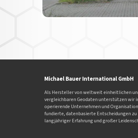
Michael Bauer International GmbH
Als Hersteller von weltweit einheitlichen u
vergleichbaren Geodaten un­ter­stüt­zen wir in
ope­rieren­de Un­ter­neh­men und Or­ga­nisa­tio
fundierte, datenbasierte Entscheidungen zu 
langjähriger Erfahrung und großer Leidensch