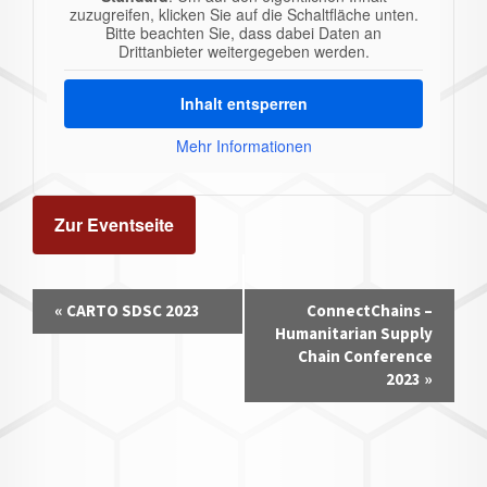
zuzugreifen, klicken Sie auf die Schaltfläche unten.
Bitte beachten Sie, dass dabei Daten an
Drittanbieter weitergegeben werden.
Inhalt entsperren
Mehr Informationen
Zur Eventseite
Veranstaltung-
«
CARTO SDSC 2023
ConnectChains –
Navigation
Humanitarian Supply
Chain Conference
2023
»