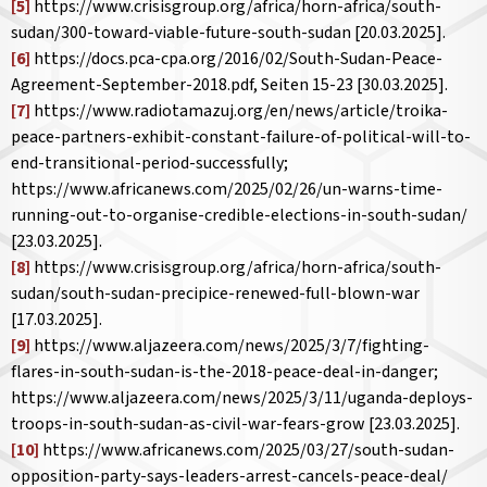
[5]
https://www.crisisgroup.org/africa/horn-africa/south-
sudan/300-toward-viable-future-south-sudan [20.03.2025].
[6]
https://docs.pca-cpa.org/2016/02/South-Sudan-Peace-
Agreement-September-2018.pdf, Seiten 15-23 [30.03.2025].
[7]
https://www.radiotamazuj.org/en/news/article/troika-
peace-partners-exhibit-constant-failure-of-political-will-to-
end-transitional-period-successfully;
https://www.africanews.com/2025/02/26/un-warns-time-
running-out-to-organise-credible-elections-in-south-sudan/
[23.03.2025].
[8]
https://www.crisisgroup.org/africa/horn-africa/south-
sudan/south-sudan-precipice-renewed-full-blown-war
[17.03.2025].
[9]
https://www.aljazeera.com/news/2025/3/7/fighting-
flares-in-south-sudan-is-the-2018-peace-deal-in-danger;
https://www.aljazeera.com/news/2025/3/11/uganda-deploys-
troops-in-south-sudan-as-civil-war-fears-grow [23.03.2025].
[10]
https://www.africanews.com/2025/03/27/south-sudan-
opposition-party-says-leaders-arrest-cancels-peace-deal/