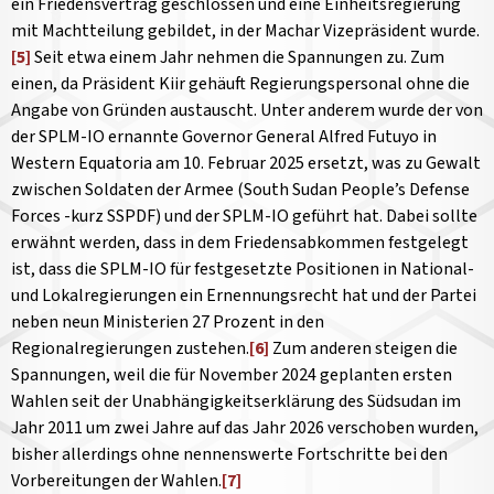
ein Friedensvertrag geschlossen und eine Einheitsregierung
mit Machtteilung gebildet, in der Machar Vizepräsident wurde.
[5]
Seit etwa einem Jahr nehmen die Spannungen zu. Zum
einen, da Präsident Kiir gehäuft Regierungspersonal ohne die
Angabe von Gründen austauscht. Unter anderem wurde der von
der SPLM-IO ernannte Governor General Alfred Futuyo in
Western Equatoria am 10. Februar 2025 ersetzt, was zu Gewalt
zwischen Soldaten der Armee (South Sudan People’s Defense
Forces -kurz SSPDF) und der SPLM-IO geführt hat. Dabei sollte
erwähnt werden, dass in dem Friedensabkommen festgelegt
ist, dass die SPLM-IO für festgesetzte Positionen in National-
und Lokalregierungen ein Ernennungsrecht hat und der Partei
neben neun Ministerien 27 Prozent in den
Regionalregierungen zustehen.
[6]
Zum anderen steigen die
Spannungen, weil die für November 2024 geplanten ersten
Wahlen seit der Unabhängigkeitserklärung des Südsudan im
Jahr 2011 um zwei Jahre auf das Jahr 2026 verschoben wurden,
bisher allerdings ohne nennenswerte Fortschritte bei den
Vorbereitungen der Wahlen.
[7]