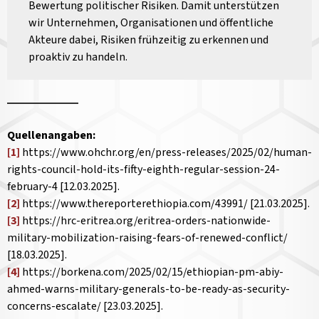
Bewertung politischer Risiken. Damit unterstützen
wir Unternehmen, Organisationen und öffentliche
Akteure dabei, Risiken frühzeitig zu erkennen und
proaktiv zu handeln.
Quellenangaben:
[1]
https://www.ohchr.org/en/press-releases/2025/02/human-
rights-council-hold-its-fifty-eighth-regular-session-24-
february-4 [12.03.2025].
[2]
https://www.thereporterethiopia.com/43991/ [21.03.2025].
[3]
https://hrc-eritrea.org/eritrea-orders-nationwide-
military-mobilization-raising-fears-of-renewed-conflict/
[18.03.2025].
[4]
https://borkena.com/2025/02/15/ethiopian-pm-abiy-
ahmed-warns-military-generals-to-be-ready-as-security-
concerns-escalate/ [23.03.2025].