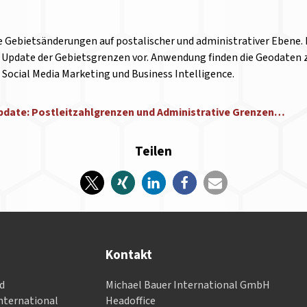
he Gebietsänderungen auf postalischer und administrativer Ebene.
n Update der Gebietsgrenzen vor. Anwendung finden die Geodaten z
Social Media Marketing und Business Intelligence.
Update: Postleitzahlgrenzen und Administrative Grenzen…
Teilen
Kontakt
nd
Michael Bauer International GmbH
­ter­na­tional
Headoffice