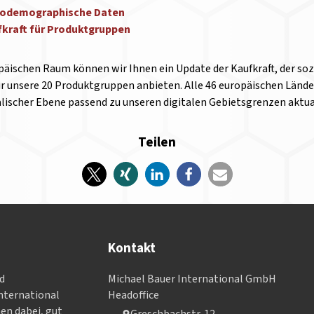
iodemographische Daten
kraft für Produktgruppen
opäischen Raum können wir Ihnen ein Update der Kaufkraft, der 
ür unsere 20 Produktgruppen anbieten. Alle 46 europäischen Lände
lischer Ebene passend zu unseren digitalen Gebietsgrenzen aktual
Teilen
Kontakt
nd
Michael Bauer International GmbH
­ter­na­tional
Headoffice
nen dabei, gut