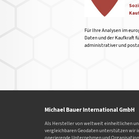
Soz
Kauf
Für Ihre Analysen im eur
Daten und der Kaufkraft f
administrativer und posta
Michael Bauer International GmbH
Als Hersteller von weltweit einheitlichen u
vergleichbaren Geodaten un­ter­stüt­zen wir in
ope­rieren­de Un­ter­neh­men und Or­ga­nisa­tio