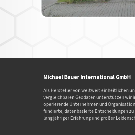
Michael Bauer International GmbH
Als Hersteller von weltweit einheitlichen u
vergleichbaren Geodaten un­ter­stüt­zen wir in
ope­rieren­de Un­ter­neh­men und Or­ga­nisa­tio
fundierte, datenbasierte Entscheidungen zu 
langjähriger Erfahrung und großer Leidensch