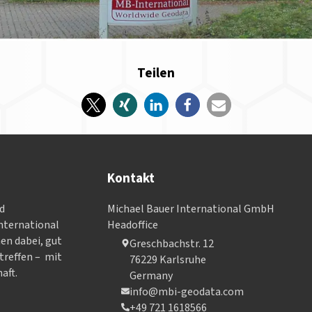
Teilen
Kontakt
nd
Michael Bauer International GmbH
­ter­na­tional
Headoffice
nen dabei, gut
Greschbachstr. 12
treffen – mit
76229 Karlsruhe
aft.
Germany
info@mbi-geodata.com
+49 721 1618566