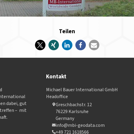
Teilen
Kontakt
nd
Michael Bauer International GmbH
­ter­na­tional
Headoffice
nen dabei, gut
Greschbachstr. 12
treffen – mit
76229 Karlsruhe
aft.
Germany
info@mbi-geodata.com
+49 721 1618566