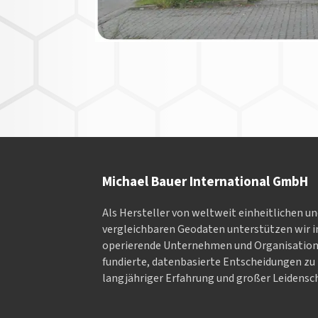
Michael Bauer International GmbH
Als Hersteller von weltweit einheitlichen u
vergleichbaren Geodaten un­ter­stüt­zen wir in
ope­rieren­de Un­ter­neh­men und Or­ga­nisa­tio
fundierte, datenbasierte Entscheidungen zu 
langjähriger Erfahrung und großer Leidensch