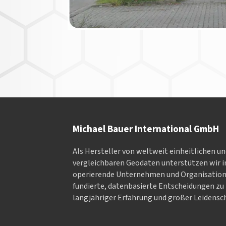
Michael Bauer International GmbH
Als Hersteller von weltweit einheitlichen u
vergleichbaren Geodaten un­ter­stüt­zen wir in
ope­rieren­de Un­ter­neh­men und Or­ga­nisa­tio
fundierte, datenbasierte Entscheidungen zu 
langjähriger Erfahrung und großer Leidensch