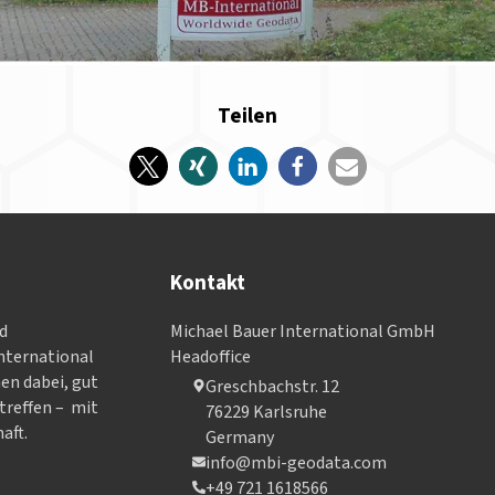
Teilen
Kontakt
nd
Michael Bauer International GmbH
­ter­na­tional
Headoffice
nen dabei, gut
Greschbachstr. 12
treffen – mit
76229 Karlsruhe
aft.
Germany
info@mbi-geodata.com
+49 721 1618566