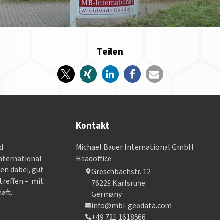
Teilen
Kontakt
nd
Michael Bauer International GmbH
­ter­na­tional
Headoffice
nen dabei, gut
Greschbachstr. 12
treffen – mit
76229 Karlsruhe
aft.
Germany
info@mbi-geodata.com
+49 721 1618566