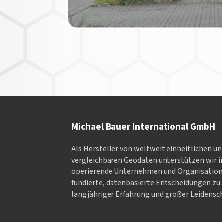
Michael Bauer International GmbH
Als Hersteller von weltweit einheitlichen u
vergleichbaren Geodaten un­ter­stüt­zen wir in
ope­rieren­de Un­ter­neh­men und Or­ga­nisa­tio
fundierte, datenbasierte Entscheidungen zu 
langjähriger Erfahrung und großer Leidensch